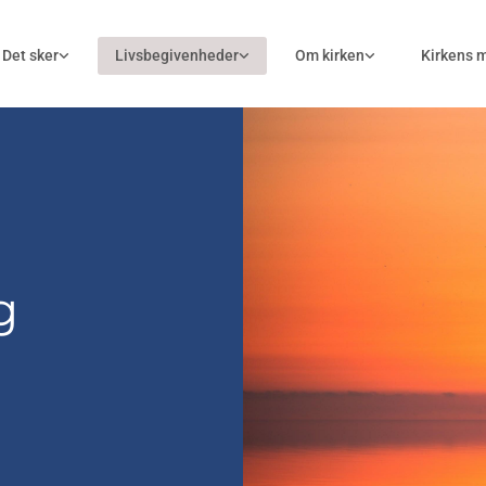
Det sker
Livsbegivenheder
Om kirken
Kirkens 
g