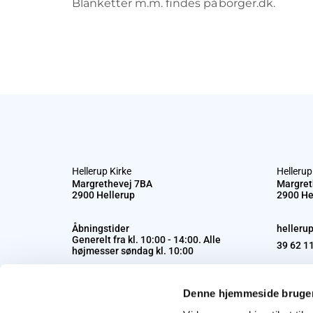
Blanketter m.m. findes på borger.dk.
Hellerup Kirke
Hellerup
Margrethevej 7BA
Margret
2900 Hellerup
2900 He
Åbningstider
helleru
Generelt fra kl. 10:00 - 14:00. Alle
39 62 1
højmesser søndag kl. 10:00
Denne hjemmeside bruger