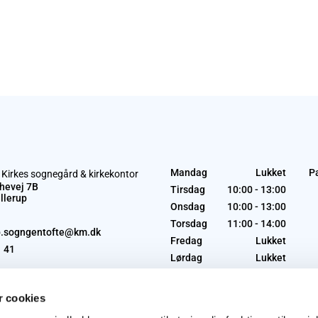
Mandag
Lukket
P
 Kirkes sognegård & kirkekontor
hevej 7B
Tirsdag
10:00 - 13:00
llerup
Onsdag
10:00 - 13:00
Torsdag
11:00 - 14:00
p.sogngentofte@km.dk
Fredag
Lukket
1 41
Lørdag
Lukket
Søndag
Lukket
 cookies