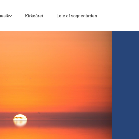
musik
Kirkeåret
Leje af sognegården