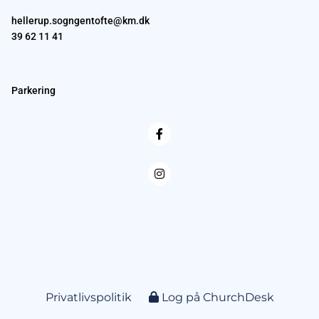
hellerup.sogngentofte@km.dk
39 62 11 41
Parkering
Privatlivspolitik
Log på ChurchDesk