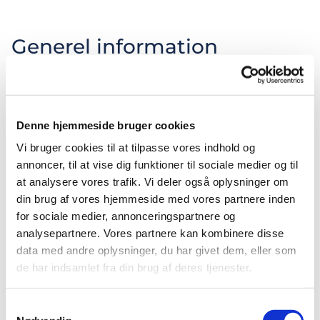
Generel information
Den store sal består faktisk af 3 mindre sale (sal A,
sal B og sal C i daglig tale).
Man kan leje alle salene som én samlet stor, smuk
Denne hjemmeside bruger cookies
sal, eller man kan vælge at leje én eller to af salene.
Vi bruger cookies til at tilpasse vores indhold og
Afhængigt af bordopstilling kan hver sal rumme
annoncer, til at vise dig funktioner til sociale medier og til
max 30 spisende gæster og ved foredrag o.lign.
at analysere vores trafik. Vi deler også oplysninger om
anbefaler vi max 40 personer.
din brug af vores hjemmeside med vores partnere inden
for sociale medier, annonceringspartnere og
Vi har borde, stole, service og glas til ca. 100
analysepartnere. Vores partnere kan kombinere disse
personer.
data med andre oplysninger, du har givet dem, eller som
de har indsamlet fra din brug af deres tjenester.
Køkke­net er et anretterkøkken med køleskab, ovn
og komfur samt mikroovn.
Samtykkevalg