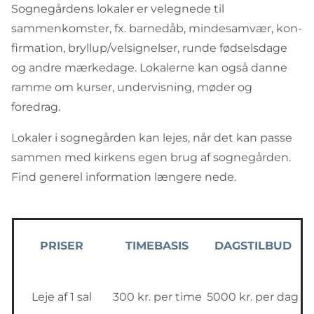
Sognegårdens lokaler er vel­egnede til
sammenkomster, fx. barnedåb, mindesamvær, kon­
firmation, bryllup/velsignelser, runde fødselsdage
og andre mærkedage. Lokalerne kan også danne
ramme om kurser, undervisning, møder og
foredrag.
Lokaler i sognegården kan lejes, når det kan passe
sammen med kirkens egen brug af sognegården.
Find generel information længere nede.
PRISER
TIMEBASIS
DAGSTILBUD
Leje af 1 sal
300 kr. per time
5000 kr. per dag