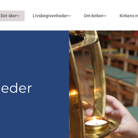
Det sker
Livsbegivenheder
Om kirken
Kirkens 
heder