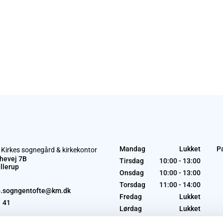
Mandag
Lukket
P
 Kirkes sognegård & kirkekontor
hevej 7B
Tirsdag
10:00 - 13:00
llerup
Onsdag
10:00 - 13:00
Torsdag
11:00 - 14:00
p.sogngentofte@km.dk
Fredag
Lukket
1 41
Lørdag
Lukket
Søndag
Lukket