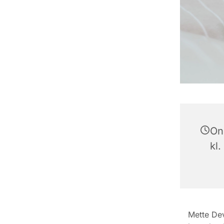
On
kl.
Mette Dev