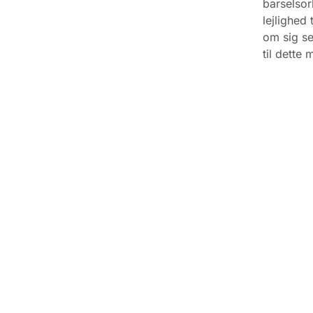
barselsor
lejlighed
om sig se
til dette