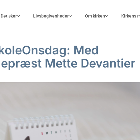
Det sker
Livsbegivenheder
Om kirken
Kirkens 
koleOnsdag: Med
epræst Mette Devantier