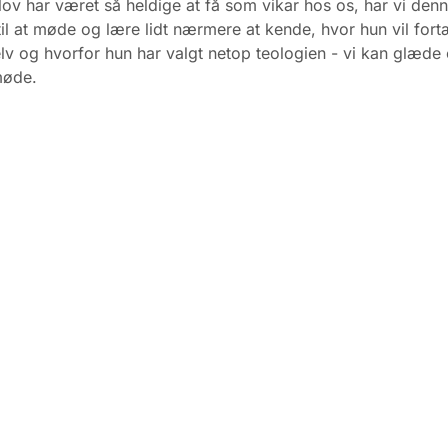
lov har været så heldige at få som vikar hos os, har vi de
 til at møde og lære lidt nærmere at kende, hvor hun vil fortæ
lv og hvorfor hun har valgt netop teologien - vi kan glæde
 møde.