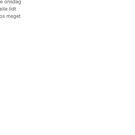
nne onsdag
lle lidt
 os meget