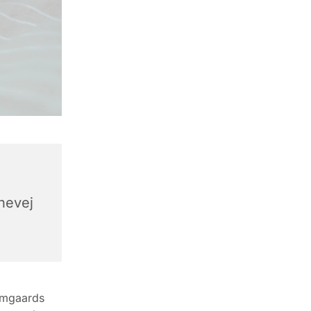
hevej
Damgaards