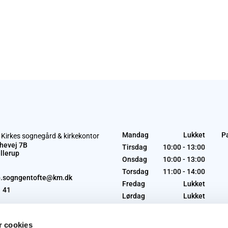
Mandag
Lukket
P
 Kirkes sognegård & kirkekontor
hevej 7B
Tirsdag
10:00 - 13:00
llerup
Onsdag
10:00 - 13:00
Torsdag
11:00 - 14:00
p.sogngentofte@km.dk
Fredag
Lukket
1 41
Lørdag
Lukket
Søndag
Lukket
 cookies