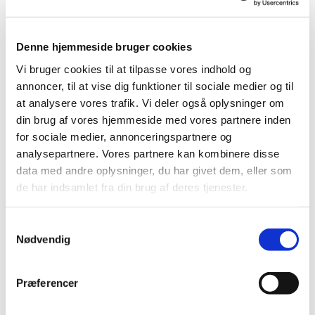
Denne hjemmeside bruger cookies
Vi bruger cookies til at tilpasse vores indhold og
annoncer, til at vise dig funktioner til sociale medier og til
at analysere vores trafik. Vi deler også oplysninger om
din brug af vores hjemmeside med vores partnere inden
for sociale medier, annonceringspartnere og
analysepartnere. Vores partnere kan kombinere disse
Du vil måske også kunne
data med andre oplysninger, du har givet dem, eller som
de har indsamlet fra din brug af deres tjenester.
lide...
Samtykkevalg
Nødvendig
Præferencer