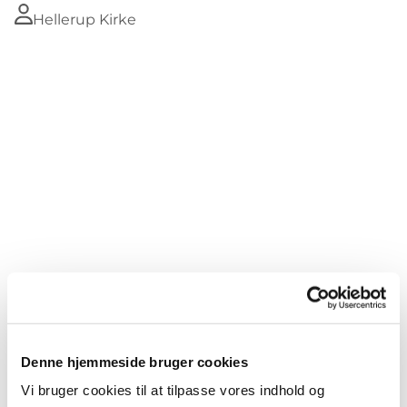
Hellerup Kirke
Du vil måske også kunne lide...
Denne hjemmeside bruger cookies
Vi bruger cookies til at tilpasse vores indhold og