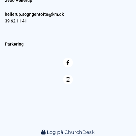
2900 Hellerup
hellerup.sogngentofte@km.dk
39 62 11 41
Parkering
Log på ChurchDesk