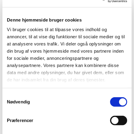
Denne hjemmeside bruger cookies
Vi bruger cookies til at tilpasse vores indhold og
annoncer, til at vise dig funktioner til sociale medier og til
at analysere vores trafik. Vi deler også oplysninger om
din brug af vores hjemmeside med vores partnere inden
for sociale medier, annonceringspartnere og
analysepartnere. Vores partnere kan kombinere disse
Du vil måske også kunne
data med andre oplysninger, du har givet dem, eller som
de har indsamlet fra din brug af deres tjenester.
lide...
Samtykkevalg
Nødvendig
Præferencer