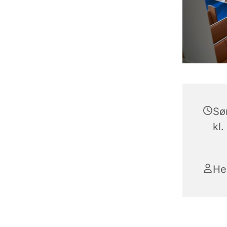
Sø
kl.
He