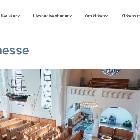
Det sker
Livsbegivenheder
Om kirken
Kirkens 
messe