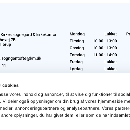
Mandag
Lukket
P
 Kirkes sognegård & kirkekontor
hevej 7B
Tirsdag
10:00 - 13:00
llerup
Onsdag
10:00 - 13:00
Torsdag
11:00 - 14:00
p.sogngentofte@km.dk
Fredag
Lukket
1 41
Lørdag
Lukket
Søndag
Lukket
 cookies
passe vores indhold og annoncer, til at vise dig funktioner til soci
fik. Vi deler også oplysninger om din brug af vores hjemmeside m
 medier, annonceringspartnere og analysepartnere. Vores partne
ndre oplysninger, du har givet dem, eller som de har indsamlet 
Privatlivspolitik
Log på ChurchDesk