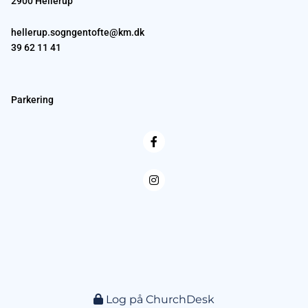
2900 Hellerup
hellerup.sogngentofte@km.dk
39 62 11 41
Parkering
Log på ChurchDesk