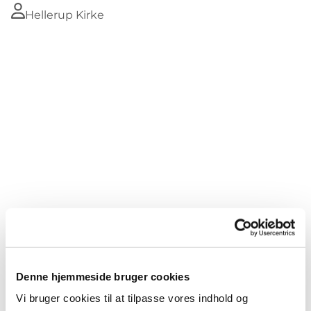
Hellerup Kirke
Du vil måske også kunne lide...
Denne hjemmeside bruger cookies
Vi bruger cookies til at tilpasse vores indhold og