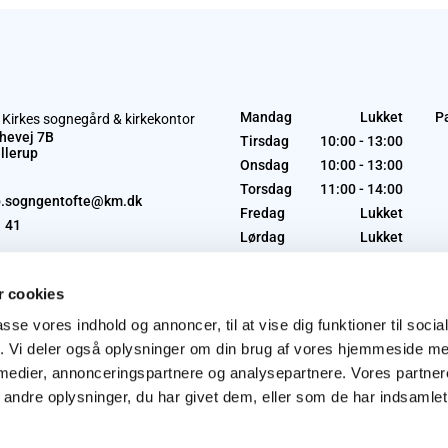
Mandag
Lukket
P
 Kirkes sognegård & kirkekontor
hevej 7B
Tirsdag
10:00 - 13:00
llerup
Onsdag
10:00 - 13:00
Torsdag
11:00 - 14:00
p.sogngentofte@km.dk
Fredag
Lukket
1 41
Lørdag
Lukket
Søndag
Lukket
 cookies
passe vores indhold og annoncer, til at vise dig funktioner til soci
fik. Vi deler også oplysninger om din brug af vores hjemmeside m
 medier, annonceringspartnere og analysepartnere. Vores partne
ndre oplysninger, du har givet dem, eller som de har indsamlet 
Privatlivspolitik
Log på ChurchDesk