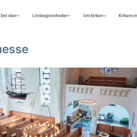
Det sker
Livsbegivenheder
Om kirken
Kirkens 
messe