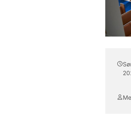
Sø
202
Me