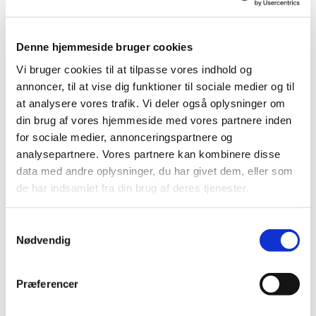
Denne hjemmeside bruger cookies
Vi bruger cookies til at tilpasse vores indhold og
annoncer, til at vise dig funktioner til sociale medier og til
at analysere vores trafik. Vi deler også oplysninger om
din brug af vores hjemmeside med vores partnere inden
for sociale medier, annonceringspartnere og
analysepartnere. Vores partnere kan kombinere disse
Du vil måske også kunne
data med andre oplysninger, du har givet dem, eller som
de har indsamlet fra din brug af deres tjenester.
lide...
Samtykkevalg
Nødvendig
Præferencer