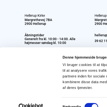
Hellerup Kirke
Hellerup
Margrethevej 7BA
Margret
2900 Hellerup
2900 He
Åbningstider
helleru
Generelt fra kl. 10:00 - 14:00. Alle
39 62 1
højmesser søndag kl. 10:00
Denne hjemmeside bruger
Vi bruger cookies til at til
til at analysere vores tra
partnere inden for sociale
kombinere disse data med a
af deres tjenester.
Samtykkevalg
Nødvendig