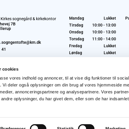
Mandag
Lukket
P
 Kirkes sognegård & kirkekontor
hevej 7B
Tirsdag
10:00 - 13:00
llerup
Onsdag
10:00 - 13:00
Torsdag
11:00 - 14:00
p.sogngentofte@km.dk
Fredag
Lukket
1 41
Lørdag
Lukket
Søndag
Lukket
 cookies
passe vores indhold og annoncer, til at vise dig funktioner til soci
fik. Vi deler også oplysninger om din brug af vores hjemmeside m
 medier, annonceringspartnere og analysepartnere. Vores partne
ndre oplysninger, du har givet dem, eller som de har indsamlet 
Privatlivspolitik
Log på ChurchDesk
Præferencer
Statistik
Marketing