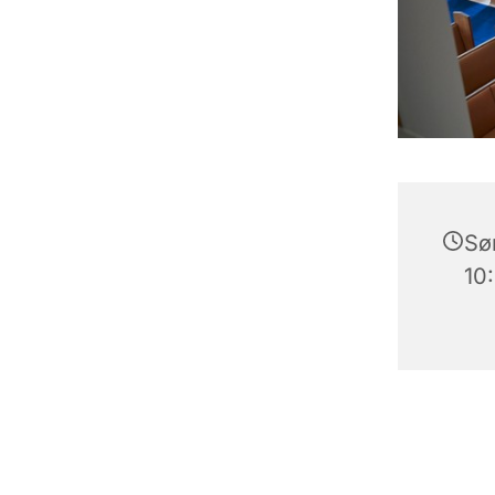
Søn
10