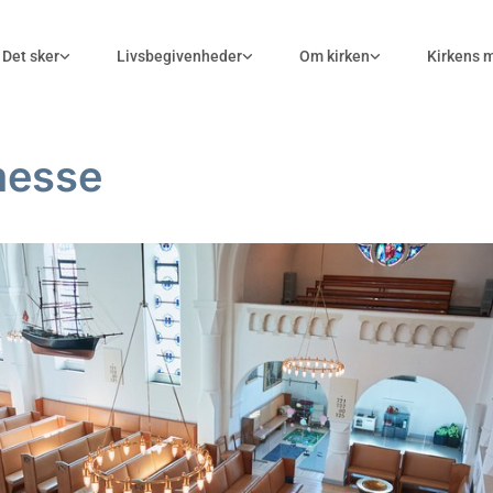
Det sker
Livsbegivenheder
Om kirken
Kirkens 
messe